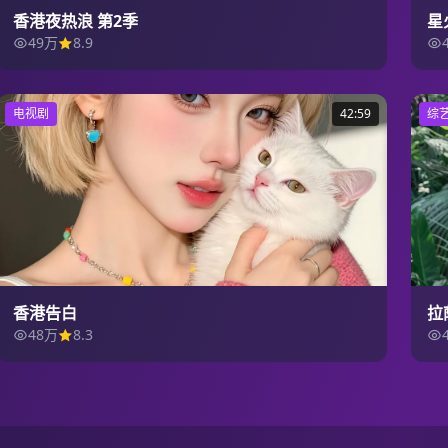
香港夜热浪 第2季
星
49万
8.9
电视剧
42:59
综
香港告白
拉
48万
8.3