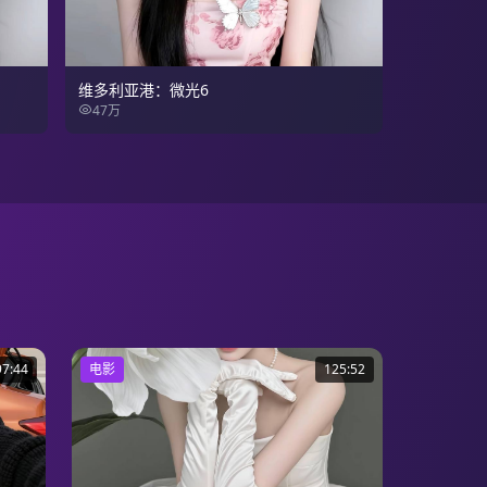
维多利亚港：微光6
47万
97:44
电影
125:52