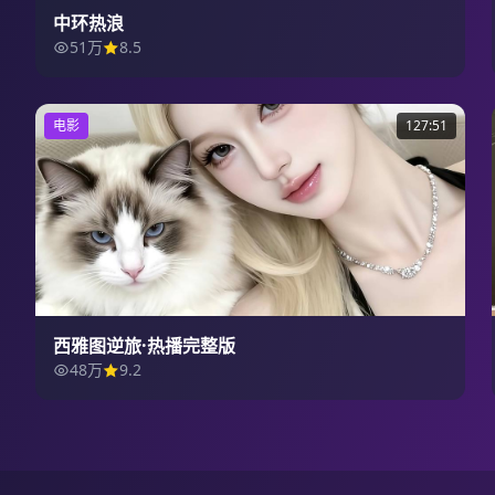
中环热浪
51万
8.5
电影
127:51
西雅图逆旅·热播完整版
48万
9.2