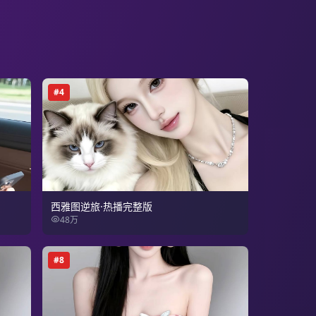
#
4
西雅图逆旅·热播完整版
48万
#
8