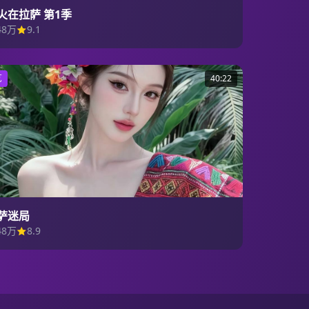
火在拉萨 第1季
48万
9.1
艺
40:22
萨迷局
48万
8.9