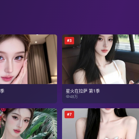
#
3
2季
星火在拉萨 第1季
48万
#
7