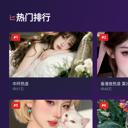
热门排行
#
1
#
2
中环热浪
香港夜热浪 第
51万
49万
#
5
#
6